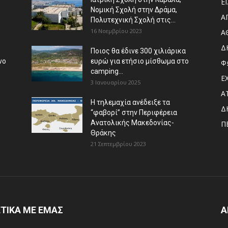
Ε
Νομική Σχολή στην Δράμα,
Α
Πολυτεχνική Σχολή στις...
16 Νοεμβρίου 2023
Α
Δ
Ποιος θα έδινε 300 χιλιάρικα
νο
ευρώ για ετήσιο μίσθωμα στο
Φ
camping...
Ε
3 Ιανουαρίου 2025
Α
Η τηλεμαχία ανέδειξε τα
Δ
“φαβορί” στην Περιφέρεια
Ανατολικής Μακεδονίας-
Π
Θράκης
21 Σεπτεμβρίου 2023
ΤΙΚΑ ΜΕ ΕΜΑΣ
Α