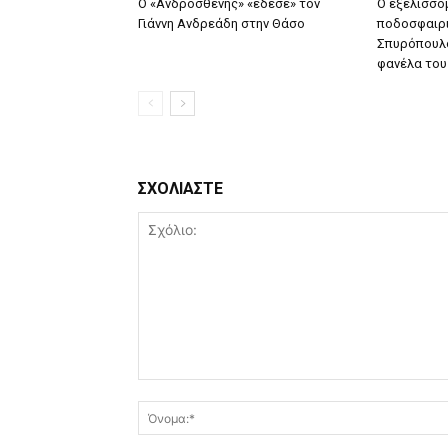
Ο «Ανδροσθένης» «έδεσε» τον
Ο εξελισσό
Γιάννη Ανδρεάδη στην Θάσο
ποδοσφαιρι
Σπυρόπουλο
φανέλα του 
ΣΧΟΛΙΑΣΤΕ