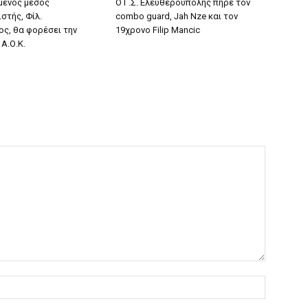
μενος μέσος
Ο Γ.Σ. Ελευθερούπολης πήρε τον
στής, Φίλ.
combo guard, Jah Nze και τον
ς, θα φορέσει την
19χρονο Filip Mancic
Α.Ο.Κ.