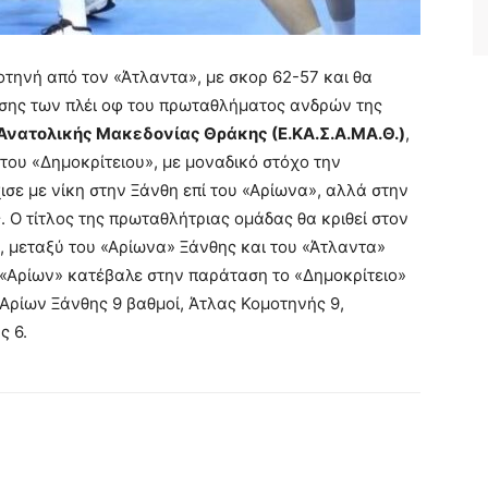
τηνή από τον «Άτλαντα», με σκορ 62-57 και θα
άσης των πλέι οφ του πρωταθλήματος ανδρών της
ατολικής Μακεδονίας Θράκης (Ε.ΚΑ.Σ.Α.ΜΑ.Θ.)
,
του «Δημοκρίτειου», με μοναδικό στόχο την
ισε με νίκη στην Ξάνθη επί του «Αρίωνα», αλλά στην
. Ο τίτλος της πρωταθλήτριας ομάδας θα κριθεί στον
, μεταξύ του «Αρίωνα» Ξάνθης και του «Άτλαντα»
 «Αρίων» κατέβαλε στην παράταση το «Δημοκρίτειο»
 Αρίων Ξάνθης 9 βαθμοί, Άτλας Κομοτηνής 9,
ς 6.