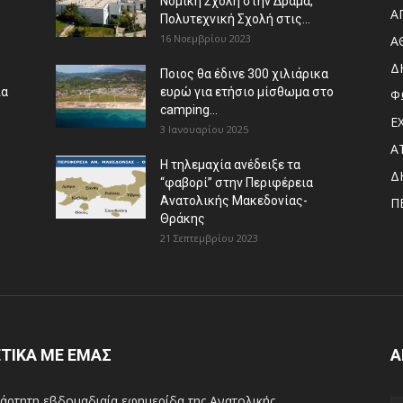
Νομική Σχολή στην Δράμα,
Α
Πολυτεχνική Σχολή στις...
16 Νοεμβρίου 2023
Α
Δ
Ποιος θα έδινε 300 χιλιάρικα
ια
ευρώ για ετήσιο μίσθωμα στο
Φ
camping...
Ε
3 Ιανουαρίου 2025
Α
Η τηλεμαχία ανέδειξε τα
Δ
“φαβορί” στην Περιφέρεια
Ανατολικής Μακεδονίας-
Π
Θράκης
21 Σεπτεμβρίου 2023
ΤΙΚΑ ΜΕ ΕΜΑΣ
Α
άρτητη εβδομαδιαία εφημερίδα της Ανατολικής