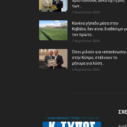
Χριστόδουλε, αλλά όχι η ροή
των...
7 Αυγούστου 2026
Κανένα γήπεδο μέσα στην
Καβάλα, δεν είναι διαθέσιμο γ
τον πρώτο...
7 Αυγούστου 2026
Όσοι μιλούν για «επανένωση»
στην Κύπρο, στέλνουν το
μήνυμα για λύση...
6 Αυγούστου 2026
ΣΧΕ
Ανεξ