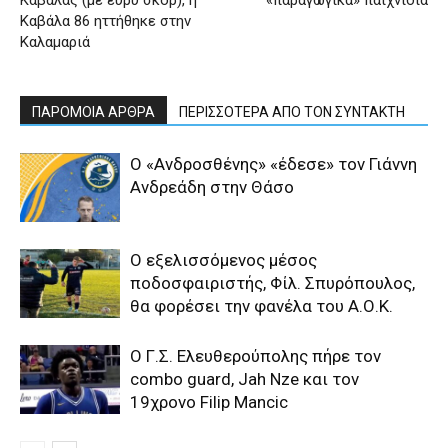
Καβάλας (με ευρύ σκορ), η
«παραγωγικά» παιχνίδια
Καβάλα 86 ηττήθηκε στην
Καλαμαριά
ΠΑΡΟΜΟΙΑ ΑΡΘΡΑ
ΠΕΡΙΣΣΟΤΕΡΑ ΑΠΟ ΤΟΝ ΣΥΝΤΑΚΤΗ
Ο «Ανδροσθένης» «έδεσε» τον Γιάννη
Ανδρεάδη στην Θάσο
Ο εξελισσόμενος μέσος
ποδοσφαιριστής, Φίλ. Σπυρόπουλος,
θα φορέσει την φανέλα του Α.Ο.Κ.
Ο Γ.Σ. Ελευθερούπολης πήρε τον
combo guard, Jah Nze και τον
19χρονο Filip Mancic