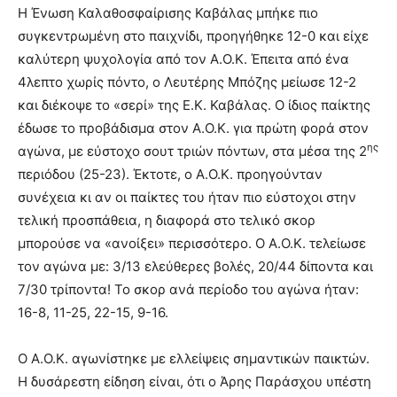
Η Ένωση Καλαθοσφαίρισης Καβάλας μπήκε πιο
συγκεντρωμένη στο παιχνίδι, προηγήθηκε 12-0 και είχε
καλύτερη ψυχολογία από τον Α.Ο.Κ. Έπειτα από ένα
4λεπτο χωρίς πόντο, ο Λευτέρης Μπόζης μείωσε 12-2
και διέκοψε το «σερί» της Ε.Κ. Καβάλας. Ο ίδιος παίκτης
έδωσε το προβάδισμα στον Α.Ο.Κ. για πρώτη φορά στον
ης
αγώνα, με εύστοχο σουτ τριών πόντων, στα μέσα της 2
περιόδου (25-23). Έκτοτε, ο Α.Ο.Κ. προηγούνταν
συνέχεια κι αν οι παίκτες του ήταν πιο εύστοχοι στην
τελική προσπάθεια, η διαφορά στο τελικό σκορ
μπορούσε να «ανοίξει» περισσότερο. Ο Α.Ο.Κ. τελείωσε
τον αγώνα με: 3/13 ελεύθερες βολές, 20/44 δίποντα και
7/30 τρίποντα! Το σκορ ανά περίοδο του αγώνα ήταν:
16-8, 11-25, 22-15, 9-16.
Ο Α.Ο.Κ. αγωνίστηκε με ελλείψεις σημαντικών παικτών.
Η δυσάρεστη είδηση είναι, ότι ο Άρης Παράσχου υπέστη