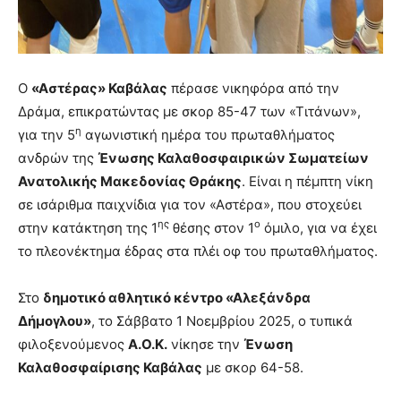
Ο
«Αστέρας» Καβάλας
πέρασε νικηφόρα από την
Δράμα, επικρατώντας με σκορ 85-47 των «Τιτάνων»,
η
για την 5
αγωνιστική ημέρα του πρωταθλήματος
ανδρών της
Ένωσης Καλαθοσφαιρικών Σωματείων
Ανατολικής Μακεδονίας Θράκης
. Είναι η πέμπτη νίκη
σε ισάριθμα παιχνίδια για τον «Αστέρα», που στοχεύει
ης
ο
στην κατάκτηση της 1
θέσης στον 1
όμιλο, για να έχει
το πλεονέκτημα έδρας στα πλέι οφ του πρωταθλήματος.
Στο
δημοτικό αθλητικό κέντρο «Αλεξάνδρα
Δήμογλου»
, το Σάββατο 1 Νοεμβρίου 2025, ο τυπικά
φιλοξενούμενος
Α.Ο.Κ.
νίκησε την
Ένωση
Καλαθοσφαίρισης Καβάλας
με σκορ 64-58.