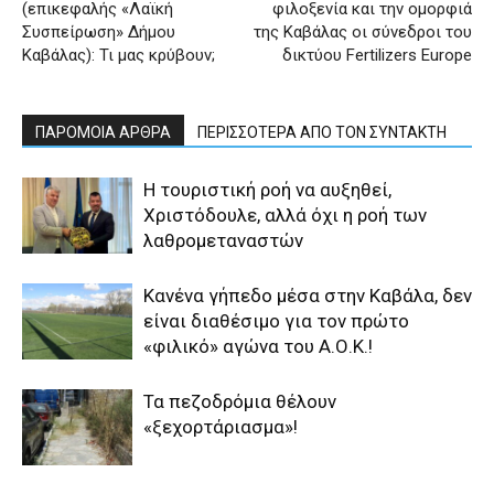
(επικεφαλής «Λαϊκή
φιλοξενία και την ομορφιά
Συσπείρωση» Δήμου
της Καβάλας οι σύνεδροι του
Καβάλας): Τι μας κρύβουν;
δικτύου Fertilizers Europe
ΠΑΡΟΜΟΙΑ ΑΡΘΡΑ
ΠΕΡΙΣΣΟΤΕΡΑ ΑΠΟ ΤΟΝ ΣΥΝΤΑΚΤΗ
Η τουριστική ροή να αυξηθεί,
Χριστόδουλε, αλλά όχι η ροή των
λαθρομεταναστών
Κανένα γήπεδο μέσα στην Καβάλα, δεν
είναι διαθέσιμο για τον πρώτο
«φιλικό» αγώνα του Α.Ο.Κ.!
Τα πεζοδρόμια θέλουν
«ξεχορτάριασμα»!