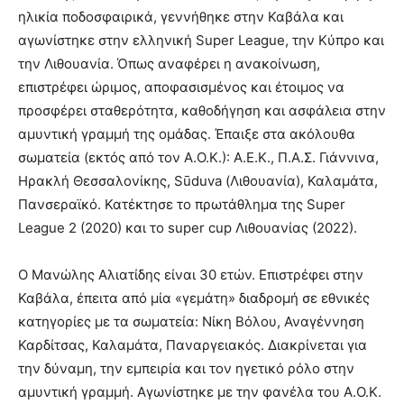
ηλικία ποδοσφαιρικά, γεννήθηκε στην Καβάλα και
αγωνίστηκε στην ελληνική Super League, την Κύπρο και
την Λιθουανία. Όπως αναφέρει η ανακοίνωση,
επιστρέφει ώριμος, αποφασισμένος και έτοιμος να
προσφέρει σταθερότητα, καθοδήγηση και ασφάλεια στην
αμυντική γραμμή της ομάδας. Έπαιξε στα ακόλουθα
σωματεία (εκτός από τον Α.Ο.Κ.): Α.Ε.Κ., Π.Α.Σ. Γιάννινα,
Ηρακλή Θεσσαλονίκης, Sūduva (Λιθουανία), Καλαμάτα,
Πανσεραϊκό. Κατέκτησε το πρωτάθλημα της Super
League 2 (2020) και το super cup Λιθουανίας (2022).
Ο Μανώλης Αλιατίδης είναι 30 ετών. Επιστρέφει στην
Καβάλα, έπειτα από μία «γεμάτη» διαδρομή σε εθνικές
κατηγορίες με τα σωματεία: Νίκη Βόλου, Αναγέννηση
Καρδίτσας, Καλαμάτα, Παναργειακός. Διακρίνεται για
την δύναμη, την εμπειρία και τον ηγετικό ρόλο στην
αμυντική γραμμή. Αγωνίστηκε με την φανέλα του Α.Ο.Κ.