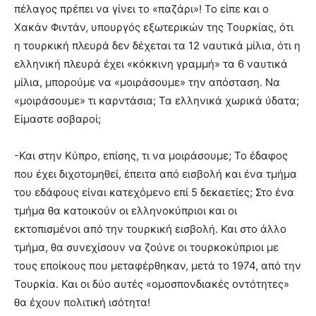
πέλαγος πρέπει να γίνει το «παζάρι»! Το είπε και ο
Χακάν Φιντάν, υπουργός εξωτερικών της Τουρκίας, ότι
η τουρκική πλευρά δεν δέχεται τα 12 ναυτικά μίλια, ότι η
ελληνική πλευρά έχει «κόκκινη γραμμή» τα 6 ναυτικά
μίλια, μπορούμε να «μοιράσουμε» την απόσταση. Να
«μοιράσουμε» τι καρντάσια; Τα ελληνικά χωρικά ύδατα;
Είμαστε σοβαροί;
-Και στην Κύπρο, επίσης, τι να μοιράσουμε; Το έδαφος
που έχει διχοτομηθεί, έπειτα από εισβολή και ένα τμήμα
του εδάφους είναι κατεχόμενο επί 5 δεκαετίες; Στο ένα
τμήμα θα κατοικούν οι ελληνοκύπριοι και οι
εκτοπισμένοι από την τουρκική εισβολή. Και στο άλλο
τμήμα, θα συνεχίσουν να ζούνε οι τουρκοκύπριοι με
τους εποίκους που μεταφέρθηκαν, μετά το 1974, από την
Τουρκία. Και οι δύο αυτές «ομοσπονδιακές οντότητες»
θα έχουν πολιτική ισότητα!