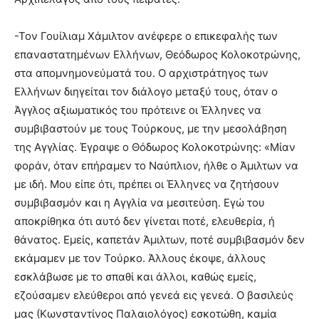
-Τον Γουίλιαμ Χάμιλτον ανέφερε ο επικεφαλής των
επαναστατημένων Ελλήνων, Θεόδωρος Κολοκοτρώνης,
στα απομνημονεύματά του. Ο αρχιστράτηγος των
Ελλήνων διηγείται τον διάλογο μεταξύ τους, όταν ο
Άγγλος αξιωματικός του πρότεινε οι Έλληνες να
συμβιβαστούν με τους Τούρκους, με την μεσολάβηση
της Αγγλίας. Έγραψε ο Θόδωρος Κολοκοτρώνης: «Μίαν
φοράν, όταν επήραμεν το Ναύπλιον, ήλθε ο Άμιλτων να
με ιδή. Μου είπε ότι, πρέπει οι Έλληνες να ζητήσουν
συμβιβασμόν και η Αγγλία να μεσιτεύση. Εγώ του
αποκρίθηκα ότι αυτό δεν γίνεται ποτέ, ελευθερία, ή
θάνατος. Εμείς, καπετάν Άμιλτων, ποτέ συμβιβασμόν δεν
εκάμαμεν με τον Τούρκο. Άλλους έκοψε, άλλους
εσκλάβωσε με το σπαθί και άλλοι, καθώς εμείς,
εζούσαμεν ελεύθεροι από γενεά εις γενεά. Ο βασιλεύς
μας (Κωνσταντίνος Παλαιολόγος) εσκοτώθη, καμία