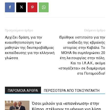
Προηγούμενο άρθρο
Επόμενο άρθρο
Αρχίζει δράση, για την
Ιδρύθηκε ινστιτούτο για την
ευαισθητοποίηση των
ανάδειξη της εβραϊκής
μαθητών της δευτεροβάθμιας
ιστορίας στην Καβάλα. Το
εκπαίδευσης για την ελληνική
MOHA θα συμπληρώσει 20
γλώσσα
έτη λειτουργίας στην πόλη.
Και το Ι.Λ.Α.Κ., ακόμα
«στεγάζεται» σε διαμέρισμα
στα Ποταμούδια!
ΠΑΡΟΜΟΙΑ ΑΡΘΡΑ
ΠΕΡΙΣΣΟΤΕΡΑ ΑΠΟ ΤΟΝ ΣΥΝΤΑΚΤΗ
Όσοι μιλούν για «επανένωση» στην
Κύπρο, στέλνουν το μήνυμα για λύση