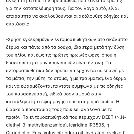
ανεξάρτητα από την προσπάθεια που κάνει το κράτος
για την καταπολέμησή τους. Για τον λόγο αυτό, είναι
απαραίτητο να ακολουθούνται οι ακόλουθες οδηγίες και
συστάσεις:
-Χρήση εγκεκριμένων εντομοαπωθητικών στο ακάλυπτο
δέρμα και πάνω από τα ρούχα, ιδιαίτερα μετά την δύση
του ηλίου και έως τις πρώτες πρωινές ώρες, όπου η
δραστηριότητα των κουνουπιών είναι έντονη. Τα
εντομοαπωθητικά δεν πρέπει να έρχονται σε επαφή με
τα μάτια, την μύτη, το στόμα, ή με τραυματισμένο δέρμα
και να εφαρμόζονται πάντοτε σύμφωνα με τις οδηγίες
του παρασκευαστή, ειδικά όσον αφορά στην
καταλληλότητα εφαρμογής τους στα μικρά παιδιά. Η
διάρκεια προστασίας τους ποικίλει ανάλογα με το
προϊόν. Τα εντομοαπωθητικά που περιέχουν DEET (N,N-
diethyl-3-methylbenzamide), Ιcaridine IR3535, ή
Citriodiol or Eucalyptus citriodora oil, hydrated, cyclized),