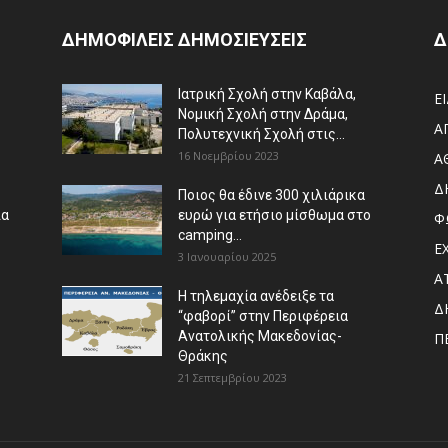
ΔΗΜΟΦΙΛΕΙΣ ΔΗΜΟΣΙΕΥΣΕΙΣ
Δ
Ιατρική Σχολή στην Καβάλα,
Ε
Νομική Σχολή στην Δράμα,
Α
Πολυτεχνική Σχολή στις...
16 Νοεμβρίου 2023
Α
Δ
Ποιος θα έδινε 300 χιλιάρικα
ια
ευρώ για ετήσιο μίσθωμα στο
Φ
camping...
Ε
3 Ιανουαρίου 2025
Α
Η τηλεμαχία ανέδειξε τα
Δ
“φαβορί” στην Περιφέρεια
Ανατολικής Μακεδονίας-
Π
Θράκης
21 Σεπτεμβρίου 2023