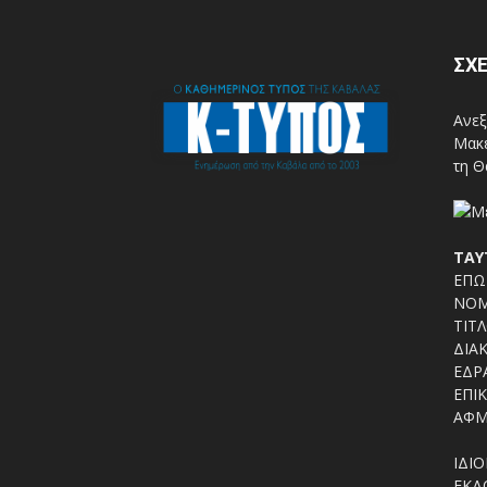
ΣΧΕ
Ανεξ
Μακε
τη Θ
ΤΑΥ
ΕΠΩΝ
ΝΟΜ
ΤΙΤΛ
ΔΙΑΚ
ΕΔΡΑ
ΕΠΙΚ
ΑΦΜ
ΙΔΙΟ
ΕΚΔΟ