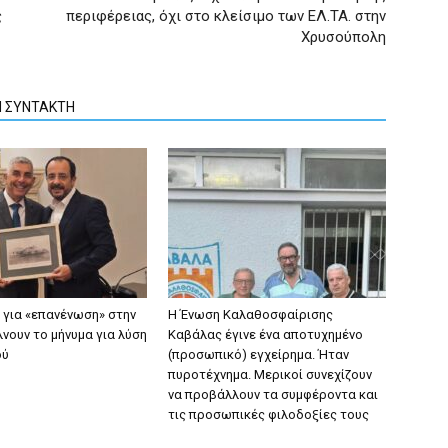
ς
περιφέρειας, όχι στο κλείσιμο των ΕΛ.ΤΑ. στην
Χρυσούπολη
Ν ΣΥΝΤΑΚΤΗ
ν για «επανένωση» στην
Η Ένωση Καλαθοσφαίρισης
νουν το μήνυμα για λύση
Καβάλας έγινε ένα αποτυχημένο
ού
(προσωπικό) εγχείρημα. Ήταν
πυροτέχνημα. Μερικοί συνεχίζουν
να προβάλλουν τα συμφέροντα και
τις προσωπικές φιλοδοξίες τους