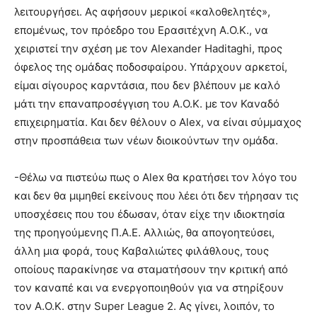
λειτουργήσει. Ας αφήσουν μερικοί «καλοθελητές»,
επομένως, τον πρόεδρο του Ερασιτέχνη Α.Ο.Κ., να
χειριστεί την σχέση με τον Alexander Haditaghi, προς
όφελος της ομάδας ποδοσφαίρου. Υπάρχουν αρκετοί,
είμαι σίγουρος καρντάσια, που δεν βλέπουν με καλό
μάτι την επαναπροσέγγιση του Α.Ο.Κ. με τον Καναδό
επιχειρηματία. Και δεν θέλουν ο Alex, να είναι σύμμαχος
στην προσπάθεια των νέων διοικούντων την ομάδα.
-Θέλω να πιστεύω πως ο Alex θα κρατήσει τον λόγο του
και δεν θα μιμηθεί εκείνους που λέει ότι δεν τήρησαν τις
υποσχέσεις που του έδωσαν, όταν είχε την ιδιοκτησία
της προηγούμενης Π.Α.Ε. Αλλιώς, θα απογοητεύσει,
άλλη μια φορά, τους Καβαλιώτες φιλάθλους, τους
οποίους παρακίνησε να σταματήσουν την κριτική από
τον καναπέ και να ενεργοποιηθούν για να στηρίξουν
τον Α.Ο.Κ. στην Super League 2. Ας γίνει, λοιπόν, το