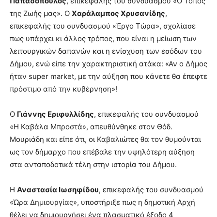
Παπαδόπουλος
, επικεφαλής του συνδυασμού «Ο Τόπος
της Ζωής μας». Ο
Χαράλαμπος Χρυσανίδης
,
επικεφαλής του συνδυασμού «Έργο Τώρα», σχολίασε
πως υπάρχει κι άλλος τρόπος, που είναι η μείωση των
λειτουργικών δαπανών και η ενίσχυση των εσόδων του
Δήμου, ενώ είπε την χαρακτηριστική ατάκα: «Αν ο Δήμος
ήταν super market, με την αύξηση που κάνετε θα έπεφτε
πρόστιμο από την κυβέρνηση»!
Ο
Γιάννης Εριφυλλίδης
, επικεφαλής του συνδυασμού
«Η Καβάλα Μπροστά», απευθύνθηκε στον Θόδ.
Μουριάδη και είπε ότι, οι Καβαλιώτες θα τον θυμούνται
ως τον δήμαρχο που επέβαλε την υψηλότερη αύξηση
στα ανταποδοτικά τέλη στην ιστορία του Δήμου.
Η
Αναστασία Ιωσηφίδου
, επικεφαλής του συνδυασμού
«Ώρα Δημιουργίας», υποστήριξε πως η δημοτική Αρχή
θέλει να δημιουργήσει ένα πλασματικό έξοδο 4