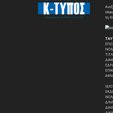
Ανεξ
Μακε
τη Θ
ΤΑΥ
ΕΠΩΝ
ΝΟΜ
ΤΙΤΛ
ΔΙΑΚ
ΕΔΡΑ
ΕΠΙΚ
ΑΦΜ
ΙΔΙΟ
ΕΚΔΟ
ΝΟΜ
Δ/Ν
ΔΙΑΧ
ΔΙΚΑ