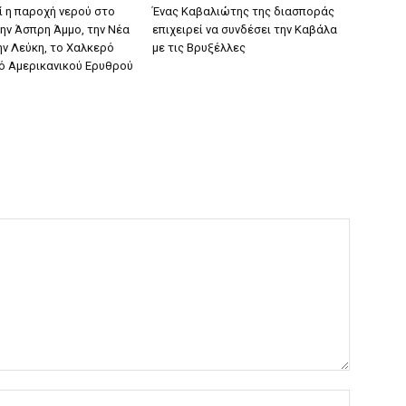
ί η παροχή νερού στο
Ένας Καβαλιώτης της διασποράς
την Άσπρη Άμμο, την Νέα
επιχειρεί να συνδέσει την Καβάλα
ην Λεύκη, το Χαλκερό
με τις Βρυξέλλες
δό Αμερικανικού Ερυθρού