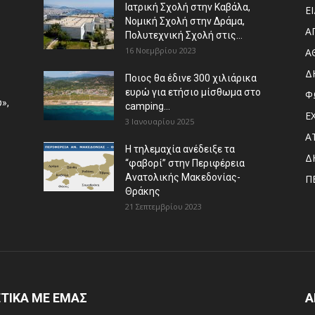
Ιατρική Σχολή στην Καβάλα,
Ε
Νομική Σχολή στην Δράμα,
Α
Πολυτεχνική Σχολή στις...
16 Νοεμβρίου 2023
Α
Δ
Ποιος θα έδινε 300 χιλιάρικα
ευρώ για ετήσιο μίσθωμα στο
Φ
»,
camping...
Ε
3 Ιανουαρίου 2025
Α
Η τηλεμαχία ανέδειξε τα
Δ
“φαβορί” στην Περιφέρεια
Ανατολικής Μακεδονίας-
Π
Θράκης
21 Σεπτεμβρίου 2023
ΤΙΚΑ ΜΕ ΕΜΑΣ
Α