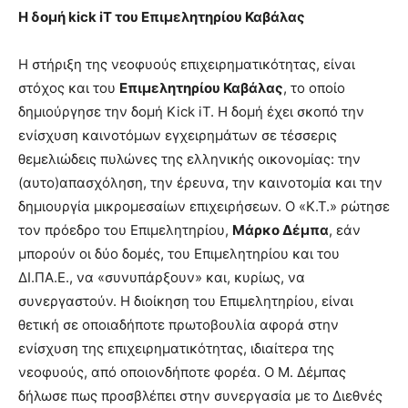
Η δομή
kick
iT του Επιμελητηρίου Καβάλας
Η στήριξη της νεοφυούς επιχειρηματικότητας, είναι
στόχος και του
Επιμελητηρίου Καβάλας
, το οποίο
δημιούργησε την δομή Kick iT. Η δομή έχει σκοπό την
ενίσχυση καινοτόμων εγχειρημάτων σε τέσσερις
θεμελιώδεις πυλώνες της ελληνικής οικονομίας: την
(αυτο)απασχόληση, την έρευνα, την καινοτομία και την
δημιουργία μικρομεσαίων επιχειρήσεων. Ο «Κ.Τ.» ρώτησε
τον πρόεδρο του Επιμελητηρίου,
Μάρκο Δέμπα
, εάν
μπορούν οι δύο δομές, του Επιμελητηρίου και του
ΔΙ.ΠΑ.Ε., να «συνυπάρξουν» και, κυρίως, να
συνεργαστούν. Η διοίκηση του Επιμελητηρίου, είναι
θετική σε οποιαδήποτε πρωτοβουλία αφορά στην
ενίσχυση της επιχειρηματικότητας, ιδιαίτερα της
νεοφυούς, από οποιονδήποτε φορέα. Ο Μ. Δέμπας
δήλωσε πως προσβλέπει στην συνεργασία με το Διεθνές