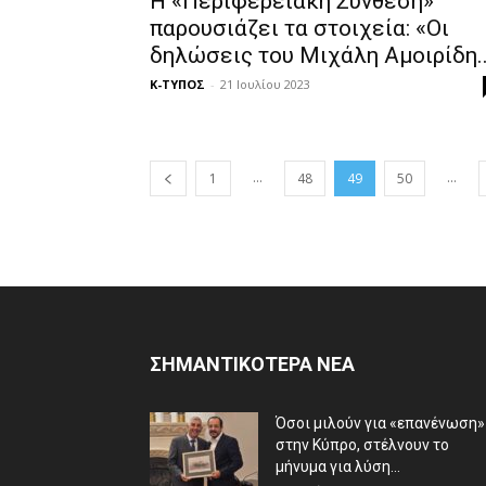
Η «Περιφερειακή Σύνθεση»
παρουσιάζει τα στοιχεία: «Οι
δηλώσεις του Μιχάλη Αμοιρίδη..
Κ-ΤΥΠΟΣ
-
21 Ιουλίου 2023
...
...
1
48
49
50
ΣΗΜΑΝΤΙΚΟΤΕΡΑ ΝΕΑ
Όσοι μιλούν για «επανένωση»
στην Κύπρο, στέλνουν το
μήνυμα για λύση...