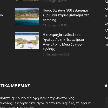
16 Νοεμβρίου 2023
Α
Δ
Ποιος θα έδινε 300 χιλιάρικα
νο
ευρώ για ετήσιο μίσθωμα στο
Φ
camping...
Ε
3 Ιανουαρίου 2025
Α
Η τηλεμαχία ανέδειξε τα
Δ
“φαβορί” στην Περιφέρεια
Ανατολικής Μακεδονίας-
Π
Θράκης
21 Σεπτεμβρίου 2023
ΤΙΚΑ ΜΕ ΕΜΑΣ
Α
άρτητη εβδομαδιαία εφημερίδα της Ανατολικής
δονίας με ειδήσεις και σχόλια από την Καβάλα, τη Δράμα,