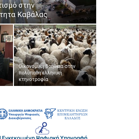
ισμό στην
τητα Καβάλας
Οικονομική βοήθεια στην
πολύπαθη ελληνική
κτηνοτροφία