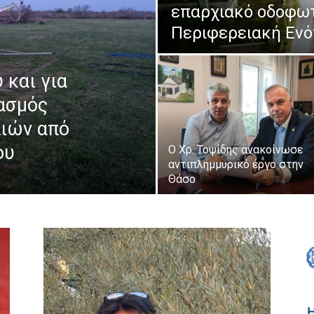
επαρχιακό οδοφωτ
Περιφερειακή Ενό
 και για
κασμός
πιών από
ου
Ο Χρ. Τοψίδης ανακοίνωσε
αντιπλημμυρικό έργο στην
Θάσο