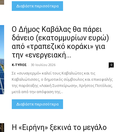
Διαβάστε περισσότερα
Ο Δήμος Καβάλας θα πάρει
δάνειο (εκατομμυρίων ευρώ)
από «τραπεζικό κοράκι» για
την «ενεργειακή...
Κ-ΤΥΠΟΣ
-
30 Ιουλίου 2026
0
Σε «συναγερμό» καλεί τους Καβαλιώτες και τις
Καβαλιώτισσες, ο δημοτικός σύμβουλος και επικεφαλής
της παράταξης «Λαϊκή Συσπείρωση», Χρήστος Ποτόλιας,
μετά από την απόφαση της...
Διαβάστε περισσότερα
Η «Ειρήνη» ξεκινά το μεγάλο