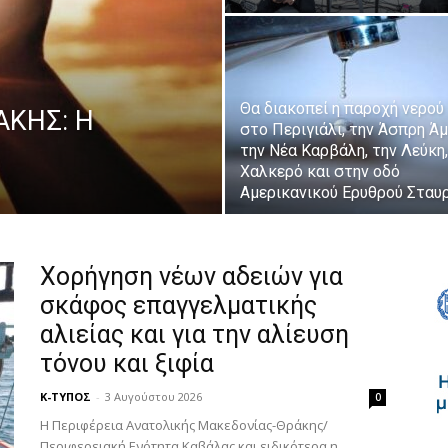
Θα διακοπεί η παροχή νερού
ΑΚΗΣ: Η
στο Περιγιάλι, την Άσπρη Άμ
την Νέα Καρβάλη, την Λεύκη,
Χαλκερό και στην οδό
Αμερικανικού Ερυθρού Σταυ
Χορήγηση νέων αδειών για
σκάφος επαγγελματικής
αλιείας και για την αλίευση
τόνου και ξιφία
Κ-ΤΥΠΟΣ
-
3 Αυγούστου 2026
0
Η Περιφέρεια Ανατολικής Μακεδονίας-Θράκης/
Περιφερειακή Ενότητα Καβάλας και ειδικότερα η