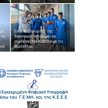
μο,
Ένας Καβαλιώτης της
 το
διασποράς επιχειρεί να
συνδέσει την Καβάλα με τις
ρού
Βρυξέλλες