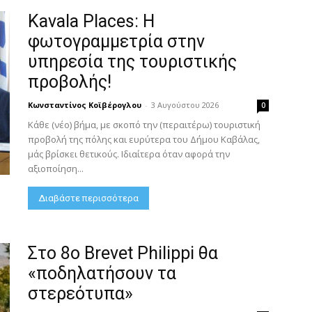
Kavala Places: Η
φωτογραμμετρία στην
υπηρεσία της τουριστικής
προβολής!
Κωνσταντίνος Κοϊβέρογλου
-
3 Αυγούστου 2026
0
Κάθε (νέο) βήμα, με σκοπό την (περαιτέρω) τουριστική
προβολή της πόλης και ευρύτερα του Δήμου Καβάλας,
μάς βρίσκει θετικούς. Ιδιαίτερα όταν αφορά την
αξιοποίηση...
Διαβάστε περισσότερα
Στο 8ο Brevet Philippi θα
«ποδηλατήσουν τα
στερεότυπα»