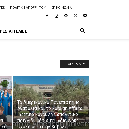
ΤΕΣ
ΠΟΛΙΤΙΚΗ ΑΠΟΡΡΗΤΟΥ
ΕΠΙΚΟΙΝΩΝΙΑ
ΡΈΣ ΑΓΓΕΛΊΕΣ
ΤΕΛΕΥΤΑΊΑ
Το Αμερικανικό Πανεπιστήμιο
Ανατόλια και το Foreign Affairs
Institute κάνουν γεωπολιτικό
ια
παιχνίδι, μέσω του «διεθνούς
ινό
σχολείου» στην Καβάλα!