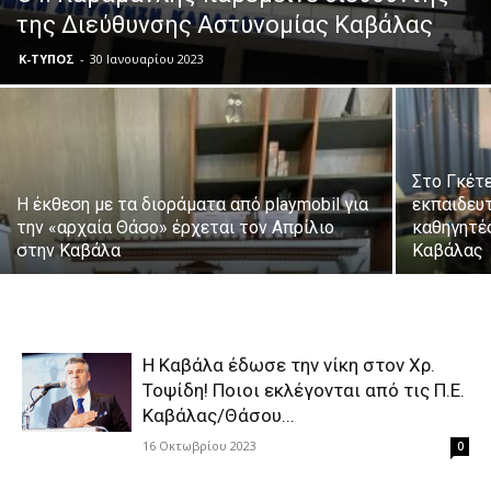
της Διεύθυνσης Αστυνομίας Καβάλας
Κ-ΤΥΠΟΣ
-
30 Ιανουαρίου 2023
Στο Γκέτ
Η έκθεση με τα διοράματα από playmobil για
εκπαιδευτ
την «αρχαία Θάσο» έρχεται τον Απρίλιο
καθηγητέ
στην Καβάλα
Καβάλας
Η Καβάλα έδωσε την νίκη στον Χρ.
Τοψίδη! Ποιοι εκλέγονται από τις Π.Ε.
Καβάλας/Θάσου...
16 Οκτωβρίου 2023
0