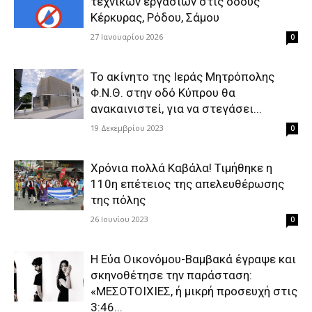
τεχνικών εργασιών στις οδούς
Κέρκυρας, Ρόδου, Σάμου
27 Ιανουαρίου 2026
0
Το ακίνητο της Ιεράς Μητρόπολης
Φ.Ν.Θ. στην οδό Κύπρου θα
ανακαινιστεί, για να στεγάσει...
19 Δεκεμβρίου 2023
0
Χρόνια πολλά Καβάλα! Τιμήθηκε η
110η επέτειος της απελευθέρωσης
της πόλης
26 Ιουνίου 2023
0
Η Εύα Οικονόμου-Βαμβακά έγραψε και
σκηνοθέτησε την παράσταση:
«ΜΕΣΟΤΟΙΧΙΕΣ, ή μικρή προσευχή στις
3:46...