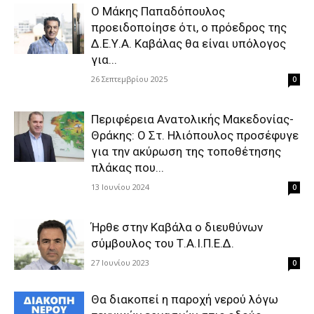
Ο Μάκης Παπαδόπουλος
προειδοποίησε ότι, ο πρόεδρος της
Δ.Ε.Υ.Α. Καβάλας θα είναι υπόλογος
για...
26 Σεπτεμβρίου 2025
0
Περιφέρεια Ανατολικής Μακεδονίας-
Θράκης: Ο Στ. Ηλιόπουλος προσέφυγε
για την ακύρωση της τοποθέτησης
πλάκας που...
13 Ιουνίου 2024
0
Ήρθε στην Καβάλα ο διευθύνων
σύμβουλος του Τ.Α.Ι.Π.Ε.Δ.
27 Ιουνίου 2023
0
Θα διακοπεί η παροχή νερού λόγω