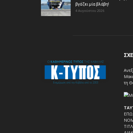
βγάζει μία βλάβη!
4 Αυγούστου 2026
ΣΧΕ
Ανεξ
Μακε
τη Θ
ΤΑΥ
ΕΠΩΝ
ΝΟΜ
ΤΙΤΛ
ΔΙΑΚ