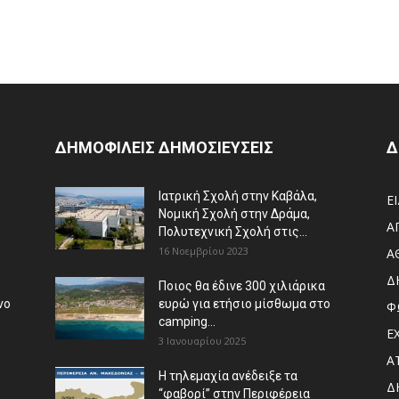
ΔΗΜΟΦΙΛΕΙΣ ΔΗΜΟΣΙΕΥΣΕΙΣ
Δ
Ιατρική Σχολή στην Καβάλα,
Ε
Νομική Σχολή στην Δράμα,
Α
Πολυτεχνική Σχολή στις...
16 Νοεμβρίου 2023
Α
Δ
Ποιος θα έδινε 300 χιλιάρικα
νο
ευρώ για ετήσιο μίσθωμα στο
Φ
camping...
Ε
3 Ιανουαρίου 2025
Α
Η τηλεμαχία ανέδειξε τα
Δ
“φαβορί” στην Περιφέρεια