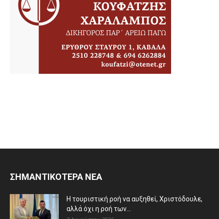
ΣΗΜΑΝΤΙΚΟΤΕΡΑ ΝΕΑ
Η τουριστική ροή να αυξηθεί, Χριστόδουλε,
αλλά όχι η ροή των...