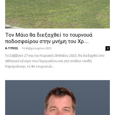
Τον Μάιο θα διεξαχθεί το τουρνουά
ποδοσφαίρου στην μνήμη του Χρ....
Κ-ΤΥΠΟΣ
-
16 Φεβρουαρίου 2023
0
Το Σάββατο 27 και την Κυριακή 28 Μαΐου 2023, θα διεξαχθεί στο
αθλητικό κέντρο του Περιγιαλίου και στο στάδιο «Ανθή
Καραγιάννη», το 8ο τουρνουά...