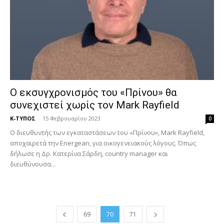
Ο εκσυγχρονισμός του «Πρίνου» θα
συνεχιστεί χωρίς τον Mark Rayfield
Κ-ΤΥΠΟΣ
-
15 Φεβρουαρίου 2023
0
Ο διευθυντής των εγκαταστάσεων του «Πρίνου», Mark Rayfield,
αποχαιρετά την Energean, για οικογενειακούς λόγους. Όπως
δήλωσε η Δρ. Κατερίνα Σάρδη, country manager και
διευθύνουσα...
69
70
71