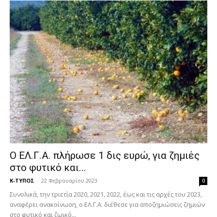
Ο ΕΛ.Γ.Α. πλήρωσε 1 δις ευρώ, για ζημιές
στο φυτικό και...
Κ-ΤΥΠΟΣ
-
22 Φεβρουαρίου 2023
0
Συνολικά, την τριετία 2020, 2021, 2022, έως και τις αρχές του 2023,
αναφέρει ανακοίνωση, ο ΕΛ.Γ.Α. διέθεσε για αποζημιώσεις ζημιών
στο φυτικό και ζωικό...