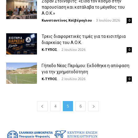
Ζόραν Στοΐνοβιτς: «Είδα τον κόσμο στην
παρουσίαση και κατάλαβα το μέγεθος του
Α.Ο.Κ.»
Κωνσταντίνος Κοϊβέρογλου
-
3 Ιουλίου 2026
0
Τρεις διαφορετικές τιμές για τα εισιτήρια
διαρκείας του Α.Ο.Κ.
Κ-ΤΥΠΟΣ
-
2 Ιουλίου 2026
0
Γήπεδο Νέας Περάμου: Εκδόθηκε η απόφαση
για την χρηματοδότηση
Κ-ΤΥΠΟΣ
-
2 Ιουλίου 2026
0
4
5
6