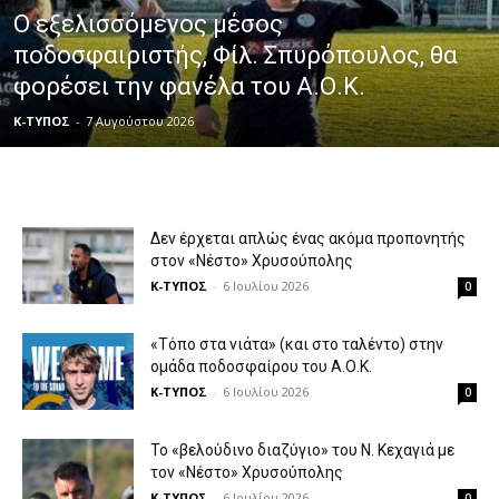
Ο εξελισσόμενος μέσος
ποδοσφαιριστής, Φίλ. Σπυρόπουλος, θα
φορέσει την φανέλα του Α.Ο.Κ.
Κ-ΤΥΠΟΣ
-
7 Αυγούστου 2026
Δεν έρχεται απλώς ένας ακόμα προπονητής
στον «Νέστο» Χρυσούπολης
Κ-ΤΥΠΟΣ
-
6 Ιουλίου 2026
0
«Τόπο στα νιάτα» (και στο ταλέντο) στην
ομάδα ποδοσφαίρου του Α.Ο.Κ.
Κ-ΤΥΠΟΣ
-
6 Ιουλίου 2026
0
Το «βελούδινο διαζύγιο» του Ν. Κεχαγιά με
τον «Νέστο» Χρυσούπολης
Κ-ΤΥΠΟΣ
-
6 Ιουλίου 2026
0