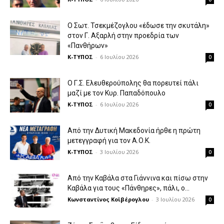
Ο Σωτ. Τσεκμέζογλου «έδωσε την σκυτάλη»
στον Γ. Αξαρλή στην προεδρία των
«Πανθήρων»
Κ-ΤΥΠΟΣ
-
6 Ιουλίου 2026
0
Ο Γ.Σ. Ελευθερούπολης θα πορευτεί πάλι
μαζί με τον Κυρ. Παπαδόπουλο
Κ-ΤΥΠΟΣ
-
6 Ιουλίου 2026
0
Από την Δυτική Μακεδονία ήρθε η πρώτη
μετεγγραφή για τον Α.Ο.Κ.
Κ-ΤΥΠΟΣ
-
3 Ιουλίου 2026
0
Από την Καβάλα στα Γιάννινα και πίσω στην
Καβάλα για τους «Πάνθηρες», πάλι, ο...
Κωνσταντίνος Κοϊβέρογλου
-
3 Ιουλίου 2026
0