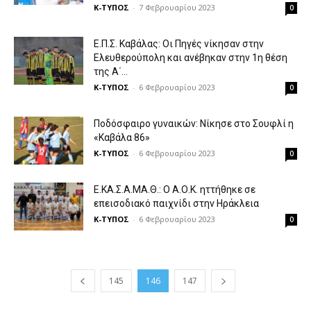
Κ-ΤΥΠΟΣ
-
7 Φεβρουαρίου 2023
0
Ε.Π.Σ. Καβάλας: Οι Πηγές νίκησαν στην
Ελευθερούπολη και ανέβηκαν στην 1η θέση
της Α΄...
Κ-ΤΥΠΟΣ
-
6 Φεβρουαρίου 2023
0
Ποδόσφαιρο γυναικών: Νίκησε στο Σουφλί η
«Καβάλα 86»
Κ-ΤΥΠΟΣ
-
6 Φεβρουαρίου 2023
0
Ε.ΚΑ.Σ.Α.ΜΑ.Θ.: Ο Α.Ο.Κ. ηττήθηκε σε
επεισοδιακό παιχνίδι στην Ηράκλεια
Κ-ΤΥΠΟΣ
-
6 Φεβρουαρίου 2023
0
145
146
147