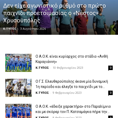
Δεν είχε αγωνιστικό ρυθμό στο πρώτο
παιχνίδι προετοιμασίας ο «Νέστος»
Χρυσούπολης
Κ-ΤΥΠΟΣ
-
3 Αυγούστου 2026
Ο Α.Ο.Κ. είναι κυρίαρχος στο στάδιο «Ανθή
Καραγιάννη»
Κ-ΤΥΠΟΣ
-
10 Φεβρουαρίου 2023
0
Ο Γ.Σ. Ελευθερούπολης έκανε μία δυναμική
1η περίοδο και έλεγξε το παιχνίδι με το...
Κ-ΤΥΠΟΣ
-
9 Φεβρουαρίου 2023
0
Ο Α.Ο.Κ. «έδειξε χαρακτήρα» στο Παραλίμνιο
και με σκόρερ τον Π. Κατσαμάγκα πήρε την...
Κ-ΤΥΠΟΣ
-
8 Φεβρουαρίου 2023
0