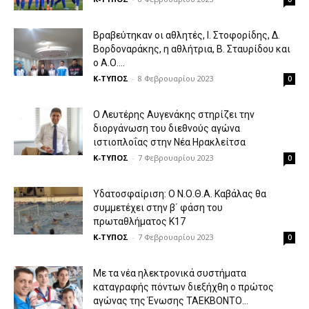
Βραβεύτηκαν οι αθλητές, Ι. Στοφορίδης, Δ.
Βορδοναράκης, η αθλήτρια, Β. Σταυρίδου και
ο Α.Ο....
Κ-ΤΥΠΟΣ
-
8 Φεβρουαρίου 2023
0
Ο Λευτέρης Αυγενάκης στηρίζει την
διοργάνωση του διεθνούς αγώνα
ιστιοπλοΐας στην Νέα Ηρακλείτσα
Κ-ΤΥΠΟΣ
-
7 Φεβρουαρίου 2023
0
Υδατοσφαίριση: Ο Ν.Ο.Θ.Α. Καβάλας θα
συμμετέχει στην β΄ φάση του
πρωταθλήματος Κ17
Κ-ΤΥΠΟΣ
-
7 Φεβρουαρίου 2023
0
Με τα νέα ηλεκτρονικά συστήματα
καταγραφής πόντων διεξήχθη ο πρώτος
αγώνας της Ένωσης ΤΑΕΚΒΟΝΤΟ...