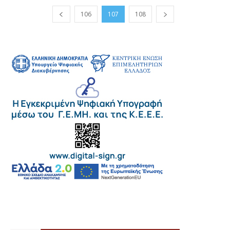
106
107
108