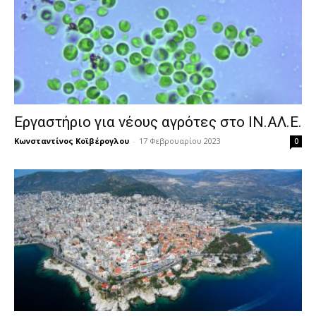
Εργαστήριο για νέους αγρότες στο ΙΝ.ΑΛ.Ε.
Κωνσταντίνος Κοϊβέρογλου
-
17 Φεβρουαρίου 2023
0