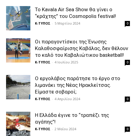
Το Kavala Air Sea Show θα γίνει ο
“κράχτης” του Cosmopolis festival!
Κ-ΤΥΠΟΣ
-
5 Μαρτίου 2024
0
Οι παραγοντίσκοι της Ένωσης
Καλαθοσφαίρισης Καβάλας, δεν θέλουν
το καλό του Καβαλιώτικου basketball!
Κ-ΤΥΠΟΣ
-
4 Ιουλίου 2025
0
Ο εργολάβος παράτησε το έργο στο
λιμανάκι της Νέας Ηρακλείτσας.
Είμαστε σοβαροί;
Κ-ΤΥΠΟΣ
-
4 Απριλίου 2024
0
Η Ελλάδα έγινε το “τραπέζι της
αγάπης”!
Κ-ΤΥΠΟΣ
-
2 Μαΐου 2024
0