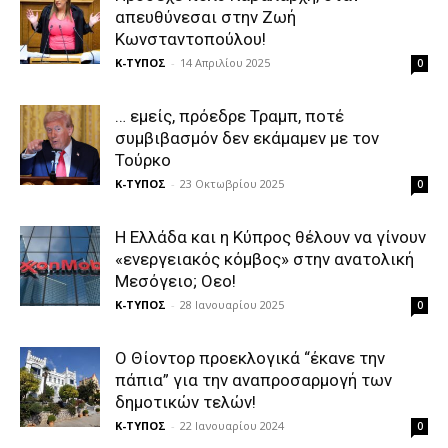
απευθύνεσαι στην Ζωή
Κωνσταντοπούλου!
Κ-ΤΥΠΟΣ
-
14 Απριλίου 2025
0
… εμείς, πρόεδρε Τραμπ, ποτέ
συμβιβασμόν δεν εκάμαμεν με τον
Τούρκο
Κ-ΤΥΠΟΣ
-
23 Οκτωβρίου 2025
0
Η Ελλάδα και η Κύπρος θέλουν να γίνουν
«ενεργειακός κόμβος» στην ανατολική
Μεσόγειο; Οεο!
Κ-ΤΥΠΟΣ
-
28 Ιανουαρίου 2025
0
Ο Θίοντορ προεκλογικά “έκανε την
πάπια” για την αναπροσαρμογή των
δημοτικών τελών!
Κ-ΤΥΠΟΣ
-
22 Ιανουαρίου 2024
0